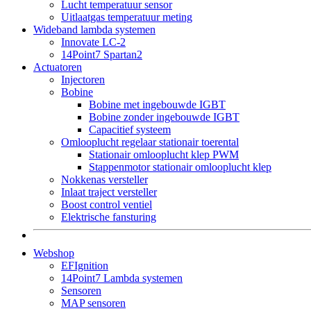
Lucht temperatuur sensor
Uitlaatgas temperatuur meting
Wideband lambda systemen
Innovate LC-2
14Point7 Spartan2
Actuatoren
Injectoren
Bobine
Bobine met ingebouwde IGBT
Bobine zonder ingebouwde IGBT
Capacitief systeem
Omlooplucht regelaar stationair toerental
Stationair omlooplucht klep PWM
Stappenmotor stationair omlooplucht klep
Nokkenas versteller
Inlaat traject versteller
Boost control ventiel
Elektrische fansturing
Webshop
EFIgnition
14Point7 Lambda systemen
Sensoren
MAP sensoren