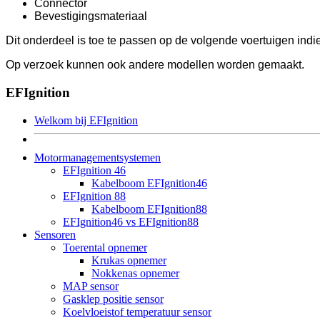
Connector
Bevestigingsmateriaal
Dit onderdeel is toe te passen op de volgende voertuigen ind
Op verzoek kunnen ook andere modellen worden gemaakt.
EFIgnition
Welkom bij EFIgnition
Motormanagementsystemen
EFIgnition 46
Kabelboom EFIgnition46
EFIgnition 88
Kabelboom EFIgnition88
EFIgnition46 vs EFIgnition88
Sensoren
Toerental opnemer
Krukas opnemer
Nokkenas opnemer
MAP sensor
Gasklep positie sensor
Koelvloeistof temperatuur sensor