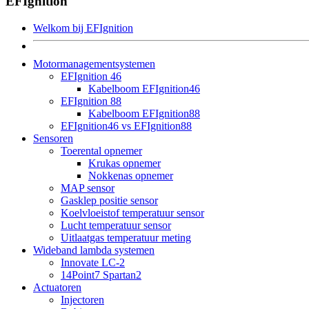
EFIgnition
Welkom bij EFIgnition
Motormanagementsystemen
EFIgnition 46
Kabelboom EFIgnition46
EFIgnition 88
Kabelboom EFIgnition88
EFIgnition46 vs EFIgnition88
Sensoren
Toerental opnemer
Krukas opnemer
Nokkenas opnemer
MAP sensor
Gasklep positie sensor
Koelvloeistof temperatuur sensor
Lucht temperatuur sensor
Uitlaatgas temperatuur meting
Wideband lambda systemen
Innovate LC-2
14Point7 Spartan2
Actuatoren
Injectoren