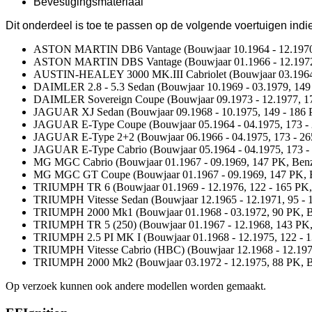
Bevestigingsmateriaal
Dit onderdeel is toe te passen op de volgende voertuigen ind
ASTON MARTIN DB6 Vantage (Bouwjaar 10.1964 - 12.1970,
ASTON MARTIN DBS Vantage (Bouwjaar 01.1966 - 12.1972,
AUSTIN-HEALEY 3000 MK.III Cabriolet (Bouwjaar 03.1964 
DAIMLER 2.8 - 5.3 Sedan (Bouwjaar 10.1969 - 03.1979, 149 
DAIMLER Sovereign Coupe (Bouwjaar 09.1973 - 12.1977, 1
JAGUAR XJ Sedan (Bouwjaar 09.1968 - 10.1975, 149 - 186 
JAGUAR E-Type Coupe (Bouwjaar 05.1964 - 04.1975, 173 - 
JAGUAR E-Type 2+2 (Bouwjaar 06.1966 - 04.1975, 173 - 26
JAGUAR E-Type Cabrio (Bouwjaar 05.1964 - 04.1975, 173 - 
MG MGC Cabrio (Bouwjaar 01.1967 - 09.1969, 147 PK, Benz
MG MGC GT Coupe (Bouwjaar 01.1967 - 09.1969, 147 PK, 
TRIUMPH TR 6 (Bouwjaar 01.1969 - 12.1976, 122 - 165 PK,
TRIUMPH Vitesse Sedan (Bouwjaar 12.1965 - 12.1971, 95 - 
TRIUMPH 2000 Mk1 (Bouwjaar 01.1968 - 03.1972, 90 PK, B
TRIUMPH TR 5 (250) (Bouwjaar 01.1967 - 12.1968, 143 PK,
TRIUMPH 2.5 PI MK I (Bouwjaar 01.1968 - 12.1975, 122 - 1
TRIUMPH Vitesse Cabrio (HBC) (Bouwjaar 12.1968 - 12.197
TRIUMPH 2000 Mk2 (Bouwjaar 03.1972 - 12.1975, 88 PK, B
Op verzoek kunnen ook andere modellen worden gemaakt.