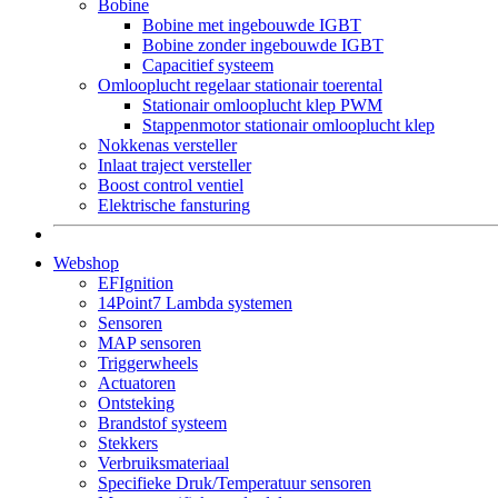
Bobine
Bobine met ingebouwde IGBT
Bobine zonder ingebouwde IGBT
Capacitief systeem
Omlooplucht regelaar stationair toerental
Stationair omlooplucht klep PWM
Stappenmotor stationair omlooplucht klep
Nokkenas versteller
Inlaat traject versteller
Boost control ventiel
Elektrische fansturing
Webshop
EFIgnition
14Point7 Lambda systemen
Sensoren
MAP sensoren
Triggerwheels
Actuatoren
Ontsteking
Brandstof systeem
Stekkers
Verbruiksmateriaal
Specifieke Druk/Temperatuur sensoren